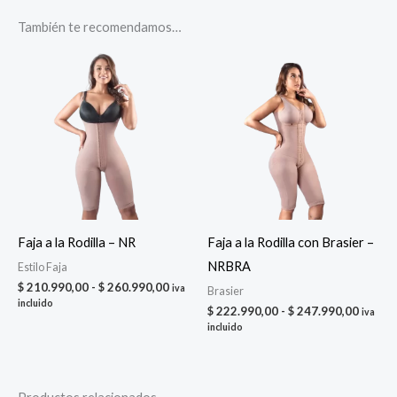
También te recomendamos…
Faja a la Rodilla – NR
Faja a la Rodilla con Brasier –
NRBRA
Estilo Faja
Rango
$
210.990,00
-
$
260.990,00
iva
Brasier
de
incluido
Rango
$
222.990,00
-
$
247.990,00
iva
precios:
de
incluido
desde
precio
$ 210.990,00
desde
hasta
$ 222.
$ 260.990,00
hasta