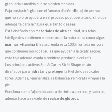
graduarla a medida que se pierden medidas
Faja postquirúrgica con el famoso diseño «
Reloj de arena
»
que no solo te ayudará en el proceso post operatorio, sino que
además te dará
la figura que tanto deseas
.
Está diseñado con
materiales de alta calidad
, sus telas
inteligentes contienen elementos de la naturaleza como
algas
marinas, vitamina E
, Esta prenda está 100% forrada en lycra
que contienen
microcápsulas
que ayudan a la cicatrización.
esta faja además ayuda a tonificar y reducir la celulitis.
Los principios activos Spa & Care y Strim Shape están
diseñados para
hidratar y proteger
la Piel de los radicales
libres. Además, remineraliza, re balancea, re hidrata y repara la
piel.
Funciona como faja moldeadora de cintura, piernas, y caderas,
además hace un excelente
realce de glúteos.