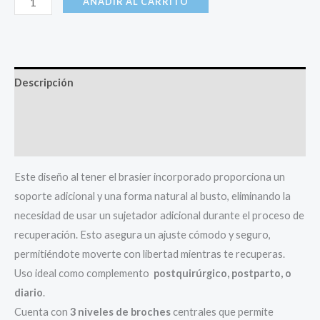
AÑADIR AL CARRITO
Media
Pierna
con
Brasier
Descripción
cantidad
Información adicional
Valoraciones (0)
Este diseño al tener el brasier incorporado proporciona un
soporte adicional y una forma natural al busto, eliminando la
necesidad de usar un sujetador adicional durante el proceso de
recuperación. Esto asegura un ajuste cómodo y seguro,
permitiéndote moverte con libertad mientras te recuperas.
Uso ideal como complemento
postquirúrgico, postparto, o
diario
.
Cuenta con
3 niveles de broches
centrales que permite