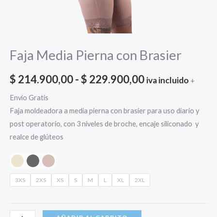
Faja Media Pierna con Brasier
Rango
$
214.900,00
-
$
229.900,00
iva incluido
+
de
Envio Gratis
Faja moldeadora a media pierna con brasier para uso diario y
precios:
post operatorio, con 3 niveles de broche, encaje siliconado y
desde
realce de glúteos
$ 214.900,00
hasta
3XS
2XS
XS
S
M
L
XL
2XL
$ 229.900,00
Faja