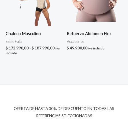
Chaleco Masculino
Refuerzo Abdomen Flex
Estilo Faja
Accesorios
Rango
$
172.990,00
-
$
187.990,00
$
49.900,00
iva
iva incluido
de
incluido
precios:
desde
$ 172.990,00
hasta
$ 187.990,00
OFERTA DE HASTA 30% DE DESCUENTO EN TODAS LAS
REFERENCIAS SELECCIONADAS