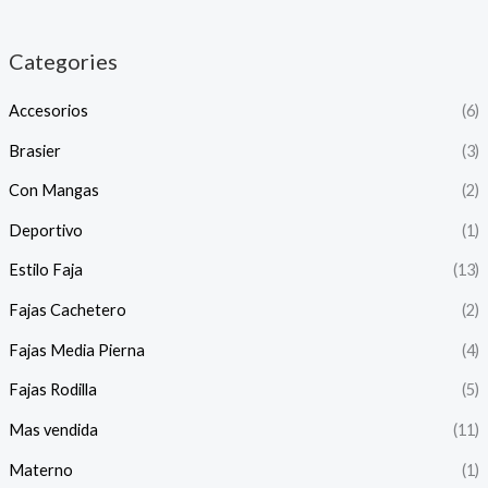
r
r
e
e
Categories
c
c
Accesorios
(6)
i
i
o
o
Brasier
(3)
Con Mangas
(2)
í
á
Deportivo
(1)
n
x
Estilo Faja
(13)
i
i
Fajas Cachetero
(2)
o
o
Fajas Media Pierna
(4)
Fajas Rodilla
(5)
Mas vendida
(11)
Materno
(1)