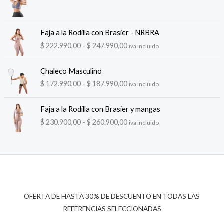
Faja a la Rodilla con Brasier - NRBRA
R
$
222.990,00
-
$
247.990,00
iva incluido
a
n
Chaleco Masculino
g
R
$
172.990,00
-
$
187.990,00
iva incluido
o
a
d
n
e
Faja a la Rodilla con Brasier y mangas
g
p
R
$
230.900,00
-
$
260.900,00
iva incluido
o
r
a
d
e
n
e
c
g
p
i
o
r
o
d
e
s
e
c
:
p
OFERTA DE HASTA 30% DE DESCUENTO EN TODAS LAS
i
d
r
REFERENCIAS SELECCIONADAS
o
e
e
s
s