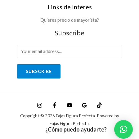
t
2
Links de Interes
h
a
4
a
$
7
s
Quieres precio de mayorista?
.
t
1
9
Subscribe
a
8
9
$
7
0
.
,
2
9
0
6
9
0
0
0
SUBSCRIBE
.
,
9
0
0
0
0
,
0
0
Copyright © 2026 Fajas Figura Perfecta. Powered by
Fajas Figura Perfecta.
¿Cómo puedo ayudarte?