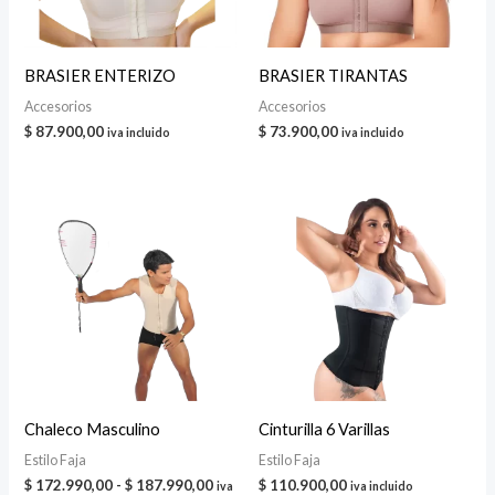
BRASIER ENTERIZO
BRASIER TIRANTAS
Accesorios
Accesorios
$
87.900,00
$
73.900,00
iva incluido
iva incluido
Chaleco Masculino
Cinturilla 6 Varillas
Estilo Faja
Estilo Faja
Rango
$
172.990,00
-
$
187.990,00
$
110.900,00
iva
iva incluido