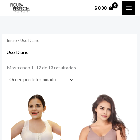
Ir
$
0,00
al
contenido
Inicio
/ Uso Diario
Uso Diario
Mostrando 1–12 de 13 resultados