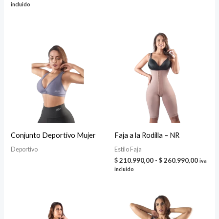
de
incluido
precios:
desde
$ 172.990,00
hasta
$ 187.990,00
Conjunto Deportivo Mujer
Faja a la Rodilla – NR
Deportivo
Estilo Faja
Rango
$
210.990,00
-
$
260.990,00
iva
de
incluido
precio
desde
$ 210.
hasta
$ 260.