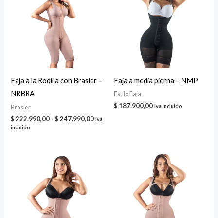
Faja a la Rodilla con Brasier –
Faja a media pierna – NMP
NRBRA
Estilo Faja
$
187.900,00
iva incluido
Brasier
Rango
$
222.990,00
-
$
247.990,00
iva
de
incluido
precios:
desde
$ 222.990,00
hasta
$ 247.990,00