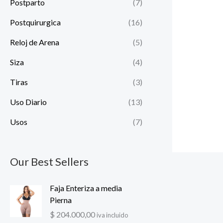
Postparto
(7)
Postquirurgica
(16)
Reloj de Arena
(5)
Siza
(4)
Tiras
(3)
Uso Diario
(13)
Usos
(7)
Our Best Sellers
Faja Enteriza a media
Pierna
$
204.000,00
iva incluido