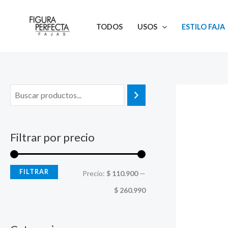
Ir
al
TODOS
USOS
ESTILO FAJA
contenido
Filtrar por precio
FILTRAR
P
P
Precio:
$ 110.900
—
r
r
$ 260.990
e
e
c
c