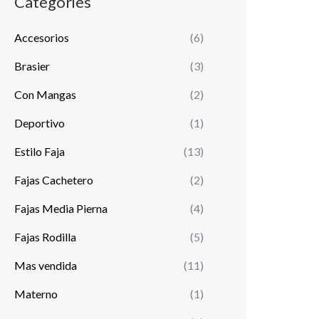
Categories
i
i
Accesorios
(6)
o
o
m
m
Brasier
(3)
í
á
Con Mangas
(2)
n
x
Deportivo
(1)
i
i
Estilo Faja
(13)
m
m
Fajas Cachetero
(2)
o
o
Fajas Media Pierna
(4)
Fajas Rodilla
(5)
Mas vendida
(11)
Materno
(1)