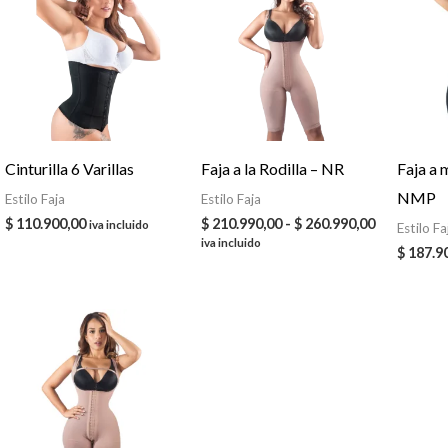
Cinturilla 6 Varillas
Faja a la Rodilla – NR
Faja a 
NMP
Estilo Faja
Estilo Faja
Rango
$
110.900,00
$
210.990,00
-
$
260.990,00
iva incluido
Estilo Fa
de
iva incluido
$
187.9
precios:
desde
$ 210.990,
hasta
$ 260.990,