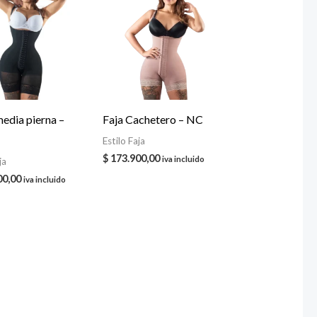
media pierna –
Faja Cachetero – NC
Estilo Faja
$
173.900,00
iva incluido
ja
00,00
iva incluido
00
00