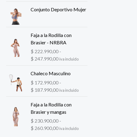
Conjunto Deportivo Mujer
Faja a la Rodilla con
Brasier - NRBRA
$
222.990,00
-
R
$
247.990,00
iva incluido
a
n
Chaleco Masculino
g
$
172.990,00
-
o
R
$
187.990,00
iva incluido
d
a
e
n
Faja a la Rodilla con
p
g
Brasier y mangas
r
o
$
230.900,00
-
e
d
R
$
260.900,00
iva incluido
c
e
a