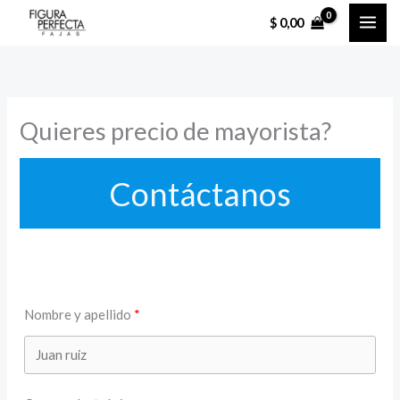
Ir
$
0,00
al
contenido
Quieres precio de mayorista?
Contáctanos
Nombre y apellido