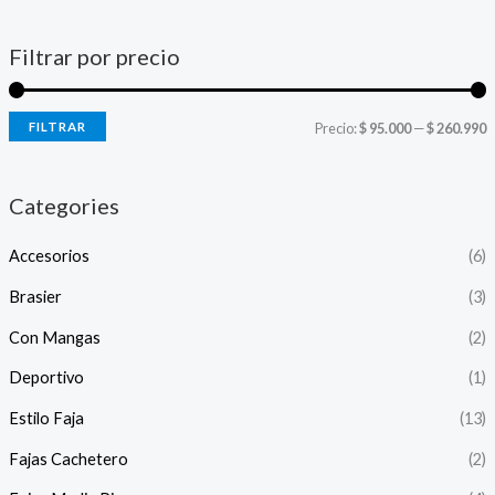
Filtrar por precio
P
P
FILTRAR
Precio:
$ 95.000
—
$ 260.990
r
r
e
e
Categories
c
c
Accesorios
(6)
i
i
o
o
Brasier
(3)
Con Mangas
(2)
í
á
Deportivo
(1)
n
x
Estilo Faja
(13)
i
i
Fajas Cachetero
(2)
o
o