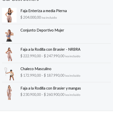
Faja Enteriza a media Pierna
$
204.000,00
iva incluido
Conjunto Deportivo Mujer
Faja a la Rodilla con Brasier - NRBRA
R
$
222.990,00
-
$
247.990,00
iva incluido
a
n
Chaleco Masculino
g
R
$
172.990,00
-
$
187.990,00
iva incluido
o
a
d
n
e
Faja a la Rodilla con Brasier y mangas
g
p
R
$
230.900,00
-
$
260.900,00
iva incluido
o
r
a
d
e
n
e
c
g
p