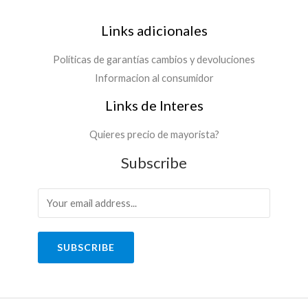
.
,
a
9
0
s
Links adicionales
0
0
t
0
h
a
Políticas de garantías cambios y devoluciones
,
a
$
0
Informacion al consumidor
s
0
t
2
Links de Interes
h
a
4
a
$
7
s
Quieres precio de mayorista?
.
t
1
9
Subscribe
a
8
9
$
7
0
.
,
2
9
0
6
9
0
0
0
SUBSCRIBE
.
,
9
0
0
0
0
,