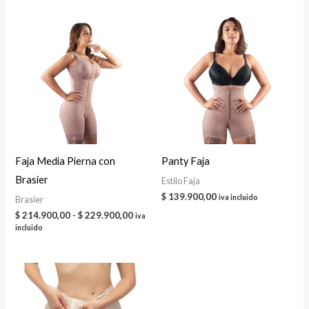
Faja Media Pierna con
Panty Faja
Brasier
Estilo Faja
$
139.900,00
iva incluido
Brasier
Rango
$
214.900,00
-
$
229.900,00
iva
de
incluido
precios:
desde
$ 214.900,00
hasta
$ 229.900,00