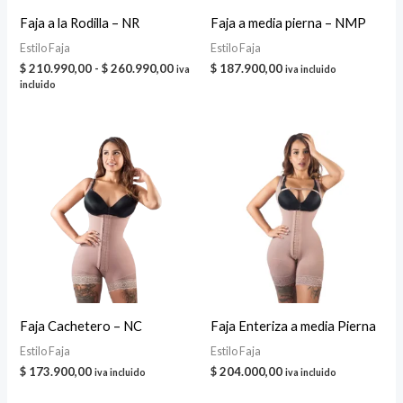
Faja a la Rodilla – NR
Faja a media pierna – NMP
Estilo Faja
Estilo Faja
Rango
$
210.990,00
-
$
260.990,00
$
187.900,00
iva
iva incluido
de
incluido
precios:
desde
$ 210.990,00
hasta
$ 260.990,00
Faja Cachetero – NC
Faja Enteriza a media Pierna
Estilo Faja
Estilo Faja
$
173.900,00
$
204.000,00
iva incluido
iva incluido