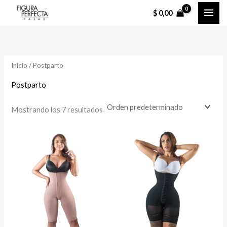
Ir
$
0,00
al
contenido
Inicio
/ Postparto
Postparto
Mostrando los 7 resultados